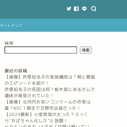
サイトマップ
検索
検索
最近の投稿
【画像】芦原妃名子の家族構成は？姉と愛猫
のエピソードを紹介！
芦原妃名子の死因は何？栃木県にあるダムで
遺体が発見されていた！
【画像】北河内お笑いコンクールの作家は
誰？NSC１期生で交野市出身だった！
【2024最新】小室哲哉が太った？ふっく
ら“おばちゃん化した”と話題！
ヒカキンの元カノA子が「交際は続いてい