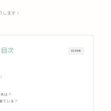
介します！
目次
CLOSE
！
！
由来は？
着ている？