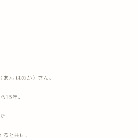
（あん ほのか）さん。
ら15年。
した！
すると共に、