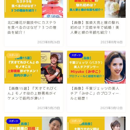
北口榛花が競技中にカステラ
【画像】那須大亮と嫁の馴れ
を食べるのはなぜ？３つの理
初めは？交際半年で結婚！美
由を紹介！
人妻と娘の年齢も紹介！
2023年8月26日
2023年8月16日
スポーツ
スポーツ
【画像15選】『天才てれびく
【画像】千葉ジェッツの美人
ん』モノオ役の上野勇希がイ
チア「みゆこ」のプロフィー
ケメンで筋肉が凄い！
ルと経歴！
2023年5月25日
2023年3月12日
スポーツ
スポーツ