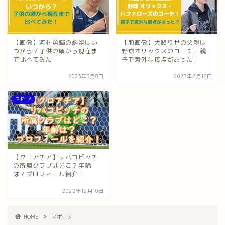
【画像】河村勇輝の斜視はい
【顔画像】大路りせの父親は
つから？子供の頃から現在ま
野球オリックスのコーチ！親
で比べてみた！
子で意外な接点があった！
2023年3月8日
2023年2月18日
スポーツ
【クロアチア】リバコビッチ
の所属クラブはどこ？年齢
は？プロフィール紹介！
2022年12月10日
HOME
スポーツ