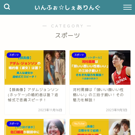
いんふぉ☆しぇありんぐ
― CATEGORY ―
スポーツ
スポーツ
スポーツ
【顔画像】アダムジョンソン
河村勇輝は「頭いい顔いい性
(ホッケー)の婚約者は誰？追
格いい」の三拍子揃い！その
悼式で悲痛スピーチ！
魅力を解説！
2023年11月16日
2023年9月3日
スポーツ
YouTuber