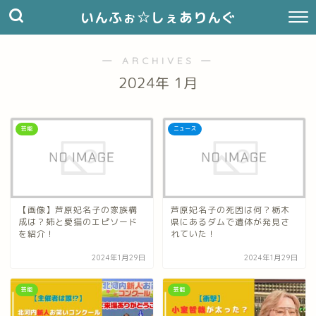
いんふぉ☆しぇありんぐ
― ARCHIVES ―
2024年 1月
芸能
ニュース
【画像】芦原妃名子の家族構
芦原妃名子の死因は何？栃木
成は？姉と愛猫のエピソード
県にあるダムで遺体が発見さ
を紹介！
れていた！
2024年1月29日
2024年1月29日
芸能
芸能