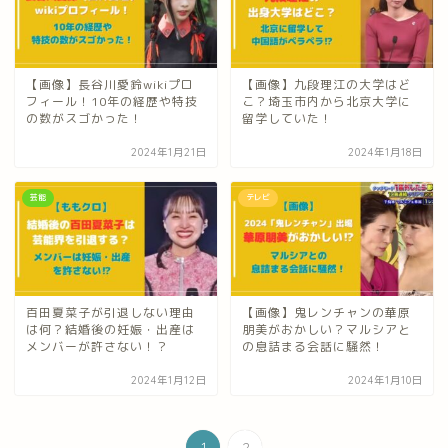
【画像】長谷川愛鈴wikiプロ
【画像】九段理江の大学はど
フィール！10年の経歴や特技
こ？埼玉市内から北京大学に
の数がスゴかった！
留学していた！
2024年1月21日
2024年1月18日
芸能
テレビ
百田夏菜子が引退しない理由
【画像】鬼レンチャンの華原
は何？結婚後の妊娠・出産は
朋美がおかしい？マルシアと
メンバーが許さない！？
の息詰まる会話に騒然！
2024年1月12日
2024年1月10日
1
2