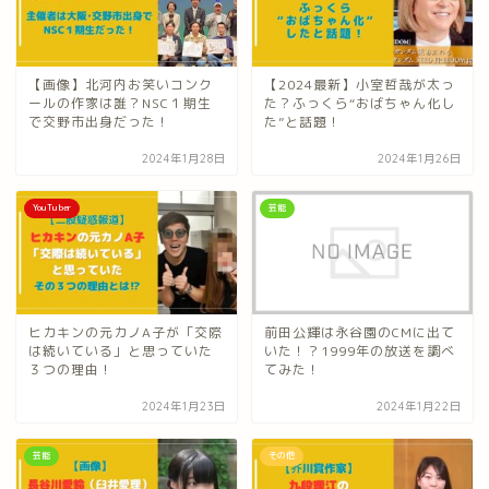
【画像】北河内お笑いコンク
【2024最新】小室哲哉が太っ
ールの作家は誰？NSC１期生
た？ふっくら“おばちゃん化し
で交野市出身だった！
た”と話題！
2024年1月28日
2024年1月26日
YouTuber
芸能
ヒカキンの元カノA子が「交際
前田公輝は永谷園のCMに出て
は続いている」と思っていた
いた！？1999年の放送を調べ
３つの理由！
てみた！
2024年1月23日
2024年1月22日
芸能
その他