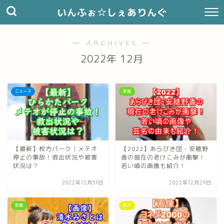
いんふぉ☆しぇありんぐ
― ARCHIVES ―
2022年 12月
ニュース
芸能
【最新】枚方パーク│メテオ
【2022】あらびき団・安穂野
停止の事故！救出状況や被害
香の現在の老けこみが衝撃！
状況は？
若い頃の画像も紹介！
2022年12月31日
2022年12月29日
芸能
芸人