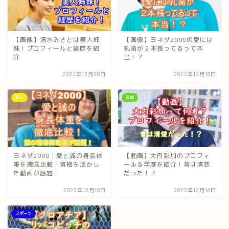
【画像】清水みさとは美人姉
【画像】ヨネダ2000の愛には
妹！プロフィールと経歴を紹
乳歯が２本残ってるって本
介
当！？
2022年12月20日
2022年12月18日
芸人
芸能
ヨネダ2000│愛と誠の身長体
【動画】大内彩加のプロフィ
重を徹底比較！資格を活かし
ール＆学歴を紹介！昔は清楚
た動画が話題！
だった！？
2022年12月18日
2022年12月16日
スポーツ