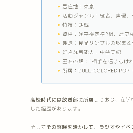
居住地：東京
活動ジャンル：役者、声優、
特技：朗読
資格：漢字検定準2級、歴史
趣味：食品サンプルの収集＆
好きな芸能人：中谷美紀
座右の銘：｢相手を信じなけ
所属：
DULL-COLORED
POP
高校時代には放送部に所属
しており、在学
した経歴があります。
そして
その経験を活かして
、
ラジオやイベ