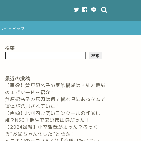
サイトマップ
検索
検索
最近の投稿
【画像】芦原妃名子の家族構成は？姉と愛猫
のエピソードを紹介！
芦原妃名子の死因は何？栃木県にあるダムで
遺体が発見されていた！
【画像】北河内お笑いコンクールの作家は
誰？NSC１期生で交野市出身だった！
【2024最新】小室哲哉が太った？ふっく
ら“おばちゃん化した”と話題！
ヒカキンの元カノA子が「交際は続いてい