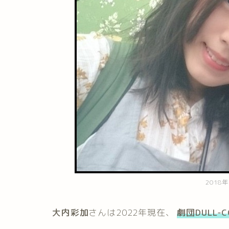
201
大内彩加
さんは2022年現在、
劇団DULL-