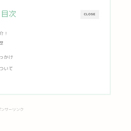
目次
CLOSE
介！
歴
っかけ
ついて
ポンサーリンク