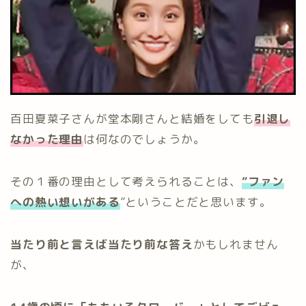
百田夏菜子さんが堂本剛さんと結婚をしても
引退し
なかった理由
は何なのでしょうか。
その１番の理由として考えられることは、
“ファン
への熱い想い
がある
”ということだと思います。
当たり前と言えば当たり前な答え
かもしれません
が、