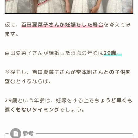
仮に、
百田夏菜子さんが妊娠をした場合
を考えてみ
ます。
百田夏菜子さんが結婚した時点の年齢は
29歳
。
今後もし、
百田夏菜子さんが堂本剛さんとの子供を
望む
とするならば、
29歳
という年齢は、妊娠をする上で
ちょうど早くも
遅くもないタイミング
でしょう。