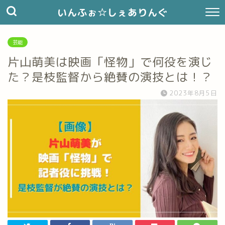
いんふぉ☆しぇありんぐ
芸能
片山萌美は映画「怪物」で何役を演じ
た？是枝監督から絶賛の演技とは！？
2023年8月5日