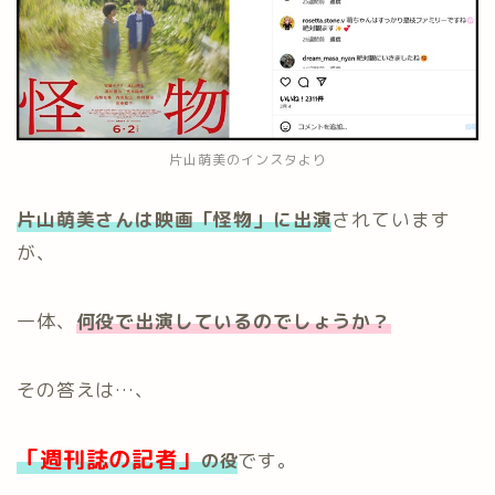
片山萌美のインスタより
片山萌美さんは映画「怪物」に出演
されています
が、
一体、
何役で出演しているのでしょうか？
その答えは…、
「週刊誌の記者」
です。
の役