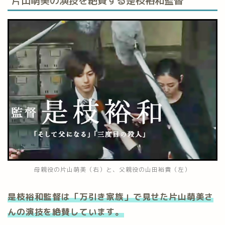
片山萌美の演技を絶賛する是枝裕和監督
母親役の片山萌美（右）と、父親役の山田裕貴（左）
是枝裕和監督は「万引き家族」で見せた片山萌美さ
んの演技を絶賛しています。