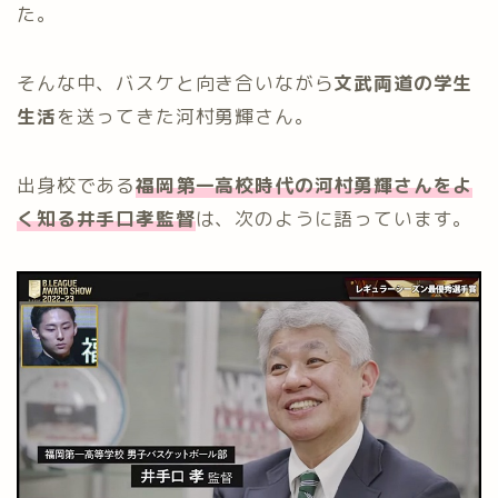
た。
そんな中、バスケと向き合いながら
文武両道の学生
生活
を送ってきた河村勇輝さん。
出身校である
福岡第一高校時代の河村勇輝さんをよ
く知る井手口孝監督
は、次のように語っています。