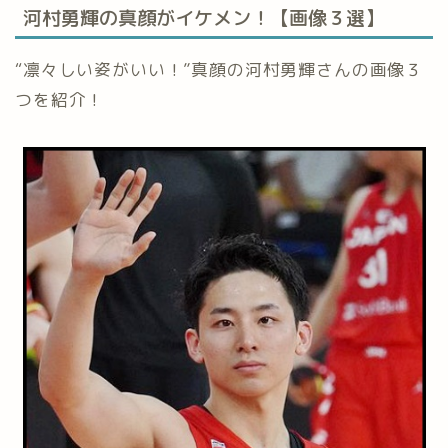
河村勇輝の真顔がイケメン！【画像３選】
“凛々しい姿がいい！”真顔の河村勇輝さんの画像３
つを紹介！