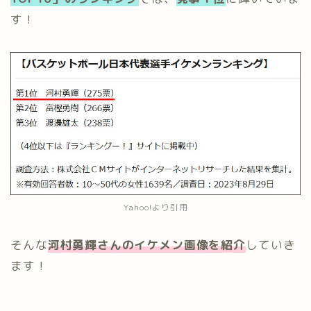
す！
Yahoo!より引用
そんな
河村勇輝さんのイケメン画像
を紹介
していき
ます！