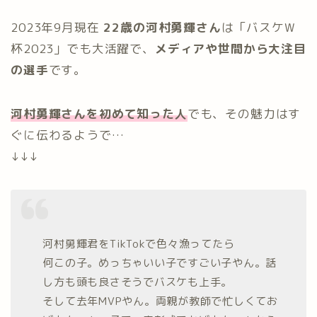
2023年9月現在
22歳の河村勇輝さん
は「バスケW
杯2023」でも大活躍で、
メディアや世間から大注目
の選手
です。
河村勇輝さんを初めて知った人
でも、その魅力はす
ぐに伝わるようで…
↓↓↓
河村勇輝君をTikTokで色々漁ってたら
何この子。めっちゃいい子ですごい子やん。話
し方も頭も良さそうでバスケも上手。
そして去年MVPやん。両親が教師で忙しくてお