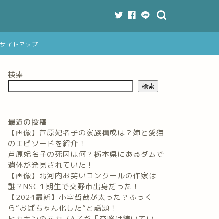
サイトマップ
検索
検索
最近の投稿
【画像】芦原妃名子の家族構成は？姉と愛猫
のエピソードを紹介！
芦原妃名子の死因は何？栃木県にあるダムで
遺体が発見されていた！
【画像】北河内お笑いコンクールの作家は
誰？NSC１期生で交野市出身だった！
【2024最新】小室哲哉が太った？ふっく
ら“おばちゃん化した”と話題！
ヒカキンの元カノA子が「交際は続いてい