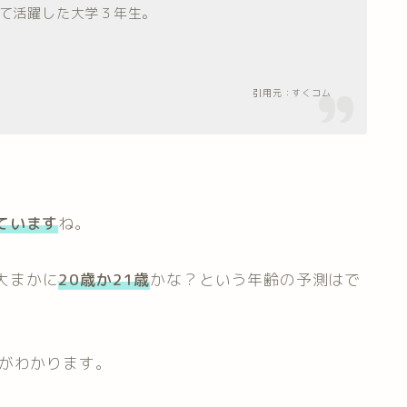
て活躍した大学３年生。
引用元：すくコム
ています
ね。
大まかに
20歳か21歳
かな？という年齢の予測はで
がわかります。