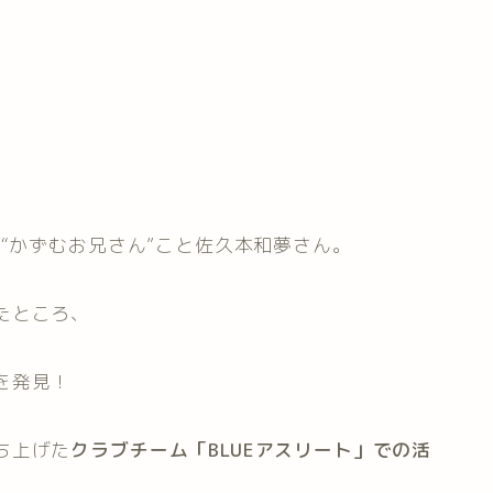
の“かずむお兄さん”こと佐久本和夢さん。
たところ、
を発見！
ち上げた
クラブチーム「BLUEアスリート」
での活