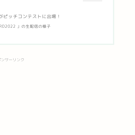
功太がピッチコンテストに出場！
AWARD2022 」の生配信の様子
ポンサーリンク