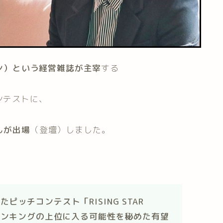
ャパン）という経営雑誌が主宰
する
ンテストに、
んが出場
（登壇）しました。
ッチコンテスト「RISING STAR
家ランキングの上位に入る可能性を秘めた有望