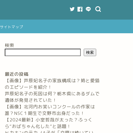
サイトマップ
検索
検索
最近の投稿
【画像】芦原妃名子の家族構成は？姉と愛猫
のエピソードを紹介！
芦原妃名子の死因は何？栃木県にあるダムで
遺体が発見されていた！
【画像】北河内お笑いコンクールの作家は
誰？NSC１期生で交野市出身だった！
【2024最新】小室哲哉が太った？ふっく
ら“おばちゃん化した”と話題！
ヒカキンの元カノA子が「交際は続いてい